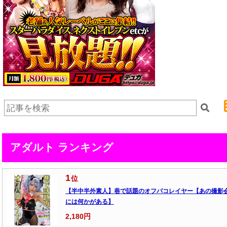
アダルト ランキング
1
位
【半中半外素人】巷で話題のオフパコレイヤー【あの撮影
には何かがある】
2,180円