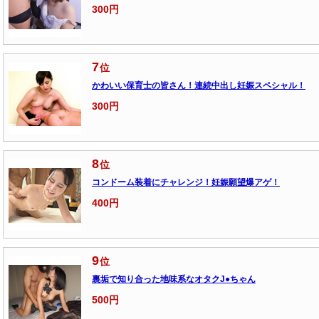
300円
7
位
かわいい保育士の皆さん！連続中出し妊娠スペシャル！
300円
8
位
コンドーム装着にチャレンジ！妊娠願望爆アゲ！
400円
9
位
裏垢で知り合った地味系なオタクJ●ちゃん
500円