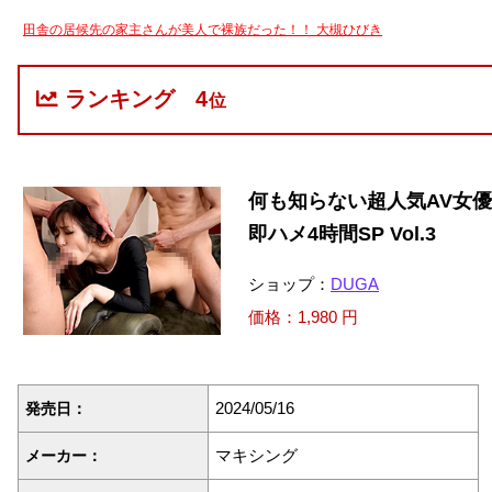
田舎の居候先の家主さんが美人で裸族だった！！ 大槻ひびき
ランキング
4
位
何も知らない超人気AV女
即ハメ4時間SP Vol.3
ショップ：
DUGA
価格：1,980 円
2024/05/16
発売日：
マキシング
メーカー：