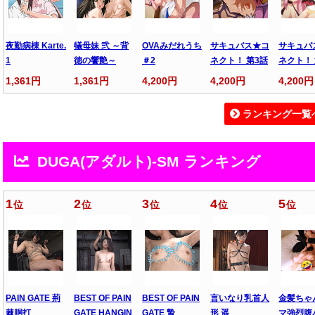
夜勤病棟 Karte.
犠母妹 弐 ～背
OVAみだれうち
サキュバス★コ
サキュバ
1
徳の饗艶～
＃2
ネクト！ 第3話
ネクト！ 
1,361円
1,361円
4,200円
4,200円
4,200円
ランキング一覧
DUGA(アダルト)-SM ランキング
1
2
3
4
5
位
位
位
位
位
PAIN GATE 荊
BEST OF PAIN
BEST OF PAIN
言いなり乳首人
金髪ちゃ
棘胴打
GATE HANGIN
GATE 贄
形 遥
マ強烈腹