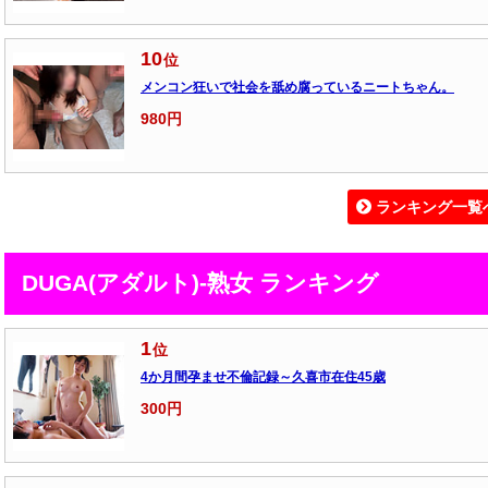
10
位
メンコン狂いで社会を舐め腐っているニートちゃん。
980円
ランキング一覧
DUGA(アダルト)-熟女 ランキング
1
位
4か月間孕ませ不倫記録～久喜市在住45歳
300円