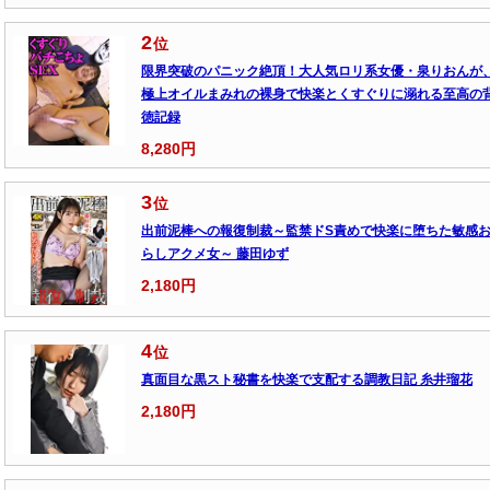
2
位
限界突破のパニック絶頂！大人気ロリ系女優・泉りおんが
極上オイルまみれの裸身で快楽とくすぐりに溺れる至高の
徳記録
8,280円
3
位
出前泥棒への報復制裁～監禁ドS責めで快楽に堕ちた敏感
らしアクメ女～ 藤田ゆず
2,180円
4
位
真面目な黒スト秘書を快楽で支配する調教日記 糸井瑠花
2,180円