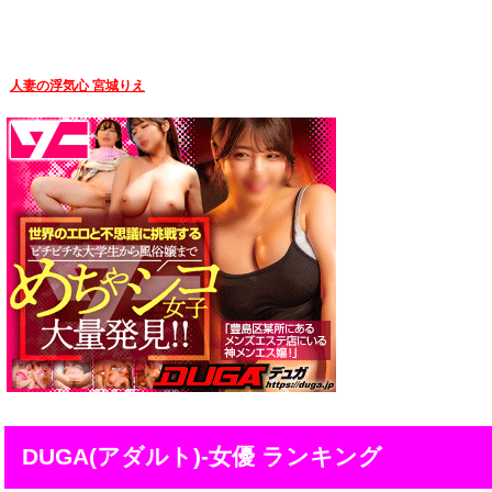
人妻の浮気心 宮城りえ
DUGA(アダルト)-女優 ランキング