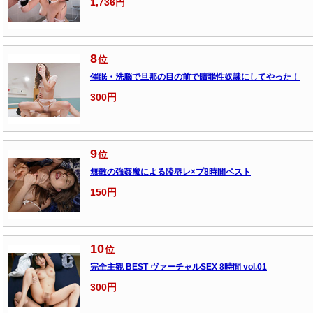
1,736円
8
位
催眠・洗脳で旦那の目の前で贖罪性奴隷にしてやった！
300円
9
位
無敵の強姦魔による陵辱レ×プ8時間ベスト
150円
10
位
完全主観 BEST ヴァーチャルSEX 8時間 vol.01
300円