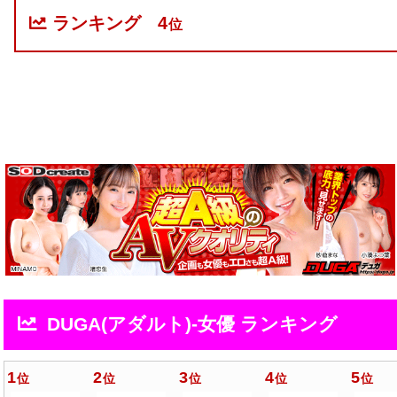
ランキング
4
位
DUGA(アダルト)-女優 ランキング
1
2
3
4
5
位
位
位
位
位