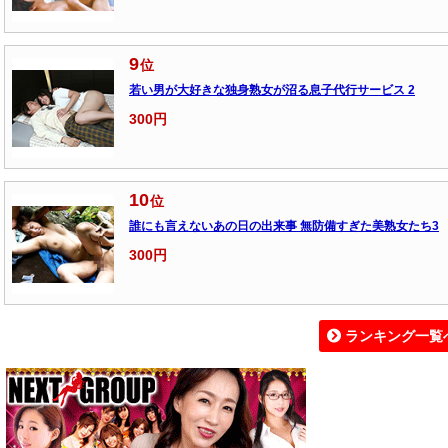
9
位
若い男が大好きな独身熟女が沼る息子代行サービス 2
300円
10
位
誰にも言えないあの日の出来事 無防備すぎた美熟女たち3
300円
ランキング一覧