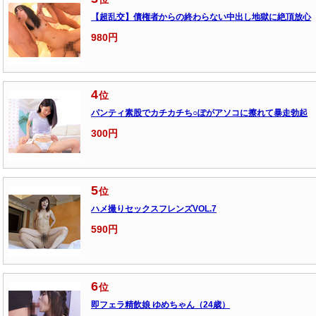
【超乱交】債権者からの終わらない中出し地獄に絶頂放心
980円
4
位
パンティ素股でカチカチち○ぽがアソコに擦れて暴走勃起
300円
5
位
ハメ撮りセックスフレンズVOL.7
590円
6
位
即フェラ精飲娘 ゆめちゃん（24歳）