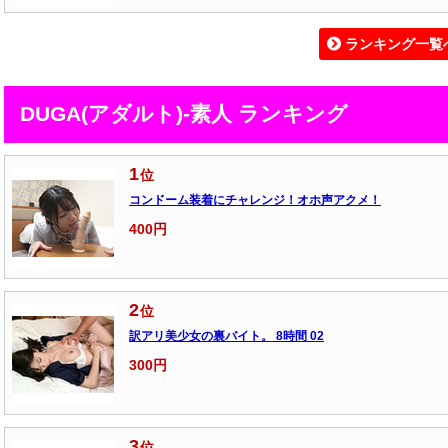
ランキング一覧
DUGA(アダルト)-素人 ランキング
1
位
コンドーム装着にチャレンジ！オホ声アクメ！
400円
2
位
訳アリ美少女の裏バイト。 8時間 02
300円
3
位