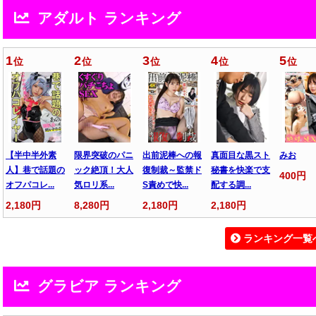
アダルト ランキング
1
2
3
4
5
位
位
位
位
位
【半中半外素
限界突破のパニ
出前泥棒への報
真面目な黒スト
みお
人】巷で話題の
ック絶頂！大人
復制裁～監禁ド
秘書を快楽で支
400円
オフパコレ...
気ロリ系...
S責めで快...
配する調...
2,180円
8,280円
2,180円
2,180円
ランキング一覧
グラビア ランキング