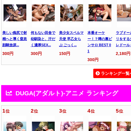
美しい痴尻で射
何もない田舎で
美少女スペルマ
本番オーケ
ラブドー
精へと導く窒息
幼馴染と、汗だ
天使 早乙女ら
ー！？噂の裏ピ
リをする
顔騎放尿...
く濃厚SEX...
ぶ ごっく...
ンサロ BEST 0
レドール
1
300円
300円
150円
2,180円
300円
ランキング一覧
DUGA(アダルト)-アニメ ランキング
1
2
3
4
5
位
位
位
位
位