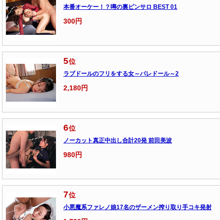
本番オーケー！？噂の裏ピンサロ BEST 01
300円
5
位
ラブドールのフリをする女～バレドール～2
2,180円
6
位
ノーカット真正中出し合計20発 前田美波
980円
7
位
小悪魔系ファレノ娘17名のザーメン搾り取り手コキ発射