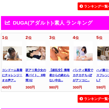
ランキング一覧
DUGA(アダルト)-素人 ランキング
1
2
3
4
5
位
位
位
位
位
コンドーム装着
訳アリ美少女の
【超乱交】債権
パンティ素股で
ハメ撮り
にチャレンジ！
裏バイト。 8時
者からの終わら
カチカチち○ぽ
スフレン
オホ声ア...
間 02
ない中出...
がアソコに...
L.7
400円
300円
980円
300円
590円
ランキング一覧