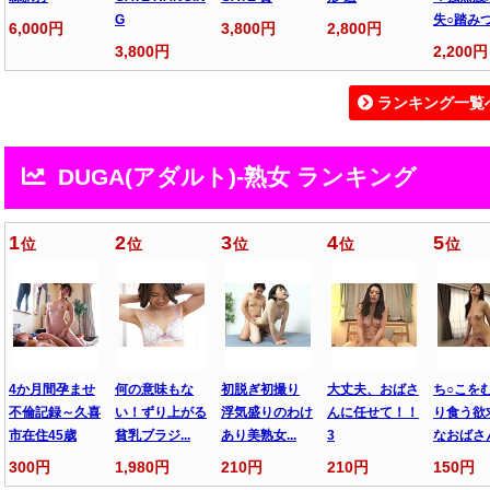
G
失○踏みつ.
6,000円
3,800円
2,800円
3,800円
2,200円
ランキング一覧
DUGA(アダルト)-熟女 ランキング
1
2
3
4
5
位
位
位
位
位
4か月間孕ませ
何の意味もな
初脱ぎ初撮り
大丈夫、おばさ
ち○こを
不倫記録～久喜
い！ずり上がる
浮気盛りのわけ
んに任せて！！
り食う欲
市在住45歳
貧乳ブラジ...
あり美熟女...
3
なおばさん.
300円
1,980円
210円
210円
150円