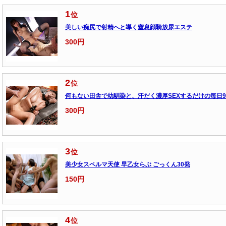
1
位
美しい痴尻で射精へと導く窒息顔騎放尿エステ
300円
2
位
何もない田舎で幼馴染と、汗だく濃厚SEXするだけの毎日9
300円
3
位
美少女スペルマ天使 早乙女らぶ ごっくん30発
150円
4
位