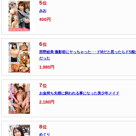
5
位
みお
400円
6
位
西野絵美 撮影前にヤっちゃった･･･ドMだと思ったらドS痴
だった
1,980円
7
位
お金持ち夫婦に飼われる事になった美少年メイド
2,180円
8
位
めぐり