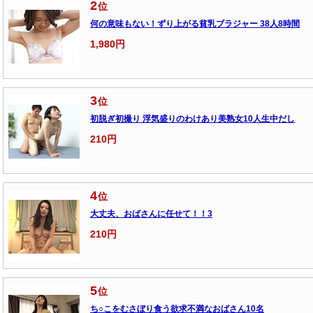
2
位
何の意味もない！ずり上がる貧乳ブラジャー 38人8時間
1,980円
3
位
初脱ぎ初撮り 浮気盛りのわけあり美熟女10人生中だし
210円
4
位
大丈夫、おばさんに任せて！！3
210円
5
位
ち○こをむさぼり食う欲求不満なおばさん10名