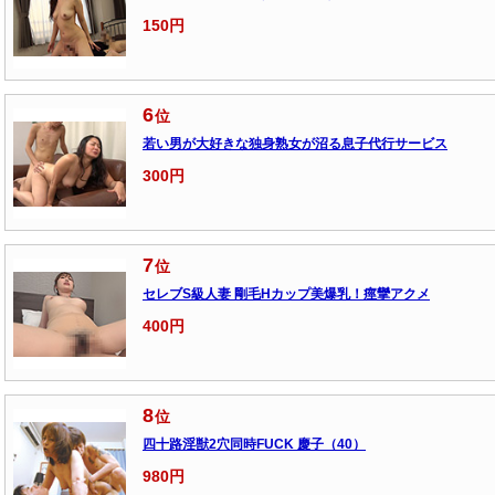
150円
6
位
若い男が大好きな独身熟女が沼る息子代行サービス
300円
7
位
セレブS級人妻 剛毛Hカップ美爆乳！痙攣アクメ
400円
8
位
四十路淫獣2穴同時FUCK 慶子（40）
980円