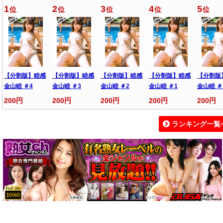
1
2
3
4
5
位
位
位
位
位
【分割版】睦感
【分割版】睦感
【分割版】睦感
【分割版】睦感
【分割版
金山睦 ＃4
金山睦 ＃3
金山睦 ＃2
金山睦 ＃1
金山睦 ＃
200円
200円
200円
200円
200円
ランキング一覧
続きはコチラから