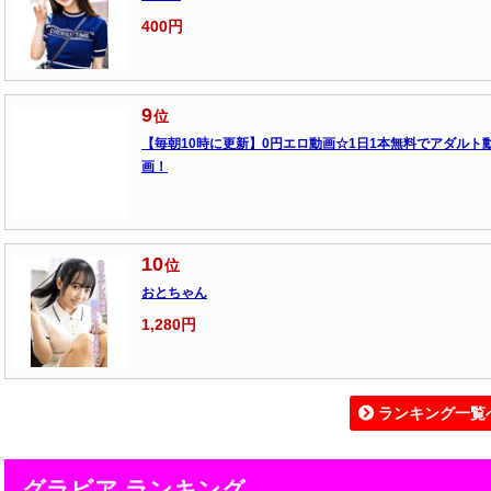
400円
9
位
【毎朝10時に更新】0円エロ動画☆1日1本無料でアダルト
画！
10
位
おとちゃん
1,280円
ランキング一覧
グラビア ランキング